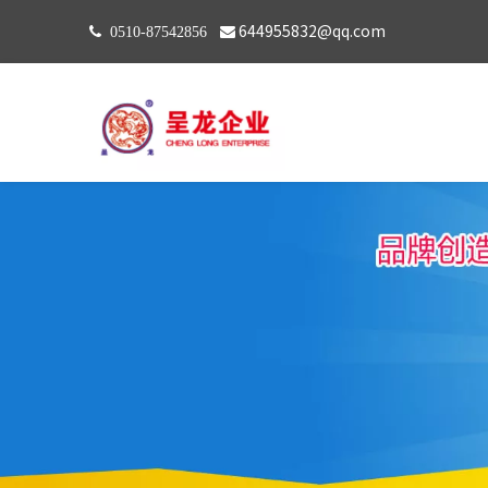
644955832@qq.com
 0510-87542856
