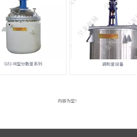
GFJ-M型分散釜系列
调和釜设备
内容为空！