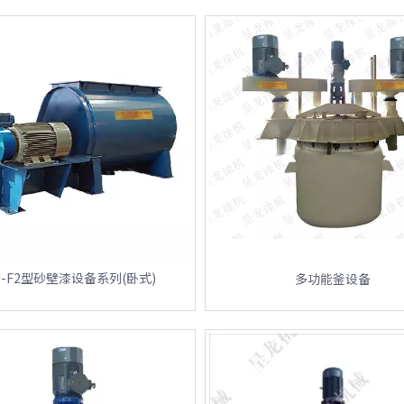
J-F2型砂壁漆设备系列(卧式)
多功能釜设备