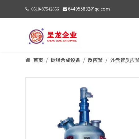
644955832@qq.com
 0510-87542856

首页
/
树脂合成设备
/
反应釜
/
外盘管反应